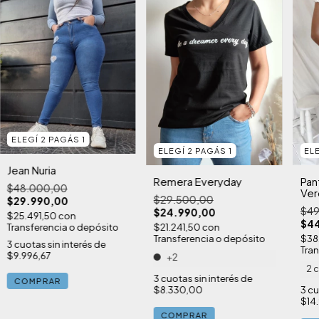
ELEGÍ 2 PAGÁS 1
ELEGÍ 2 PAGÁS 1
EL
Jean Nuria
Remera Everyday
Pan
$48.000,00
Ver
$29.500,00
$29.990,00
$49
$24.990,00
$25.491,50
con
$4
$21.241,50
con
Transferencia o depósito
Transferencia o depósito
$38
3
cuotas sin interés de
Tran
$9.996,67
+2
2 
3
cuotas sin interés de
COMPRAR
$8.330,00
3
cu
$14
COMPRAR