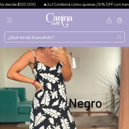
e $120.000
🔥2x1:Combiná cómo quieras | 15% OFF con transferencia |
0