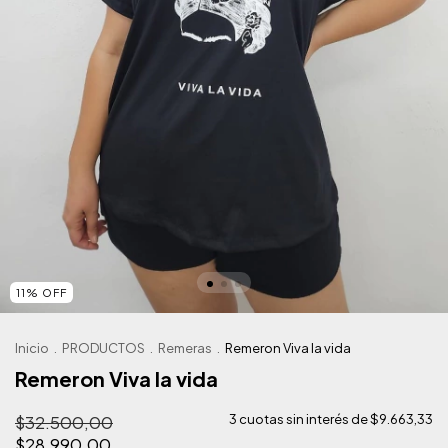
11
%
OFF
Inicio
.
PRODUCTOS
.
Remeras
.
Remeron Viva la vida
Remeron Viva la vida
$32.500,00
3
cuotas sin interés de
$9.663,33
$28.990,00