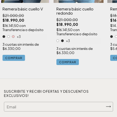
Rem
Remera básic cuello V
Remera básic cuello
redondo
$18
$21.000,00
$21.000,00
$16
$18.990,00
$18.990,00
$14
$16.141,50
con
Tran
Transferencia o depósito
$16.141,50
con
Transferencia o depósito
+3
+3
3
cu
3
cuotas sin interés de
$5.
$6.330,00
3
cuotas sin interés de
$6.330,00
C
COMPRAR
COMPRAR
SUSCRIBITE Y RECIBI OFERTAS Y DESCUENTOS
EXCLUSIVOS!