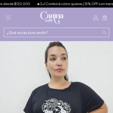
s desde $120.000
🔥2x1:Combiná cómo quieras | 15% OFF con transfere
0