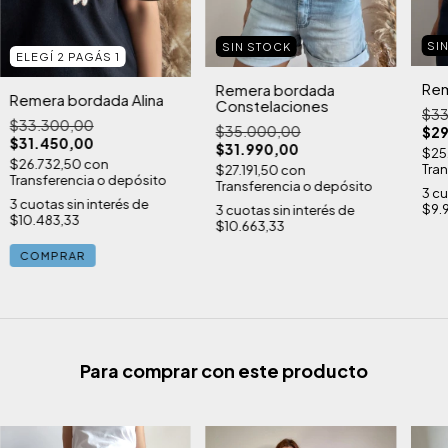
SI
SIN STOCK
ELEGÍ 2 PAGÁS 1
Rem
Remera bordada
Remera bordada Alina
Constelaciones
$33
$33.300,00
$35.000,00
$29
$31.450,00
$31.990,00
$25
$26.732,50
con
Tran
$27.191,50
con
Transferencia o depósito
Transferencia o depósito
3
cu
3
cuotas sin interés de
$9.
3
cuotas sin interés de
$10.483,33
$10.663,33
COMPRAR
Para comprar con este producto