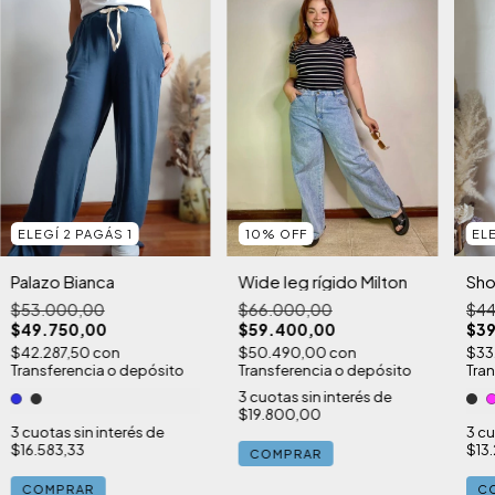
ELEGÍ 2 PAGÁS 1
10
%
OFF
EL
Palazo Bianca
Wide leg rígido Milton
Sho
$53.000,00
$66.000,00
$44
$49.750,00
$59.400,00
$39
$42.287,50
con
$50.490,00
con
$33
Transferencia o depósito
Transferencia o depósito
Tran
3
cuotas sin interés de
$19.800,00
3
cuotas sin interés de
3
cu
$16.583,33
$13
COMPRAR
COMPRAR
C