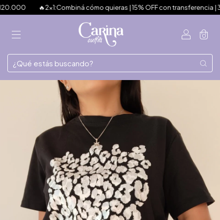
000
🔥2x1:Combiná cómo quieras | 15% OFF con transferencia | 3 cuot
0