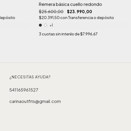
Remera básica cuello redondo
$25.600,00
$23.990,00
depósito
$20.391,50
con
Transferencia o depósito
+1
3
cuotas sin interés de
$7.996,67
¿NECESITAS AYUDA?
541165961527
carinaoutfits@gmail.com