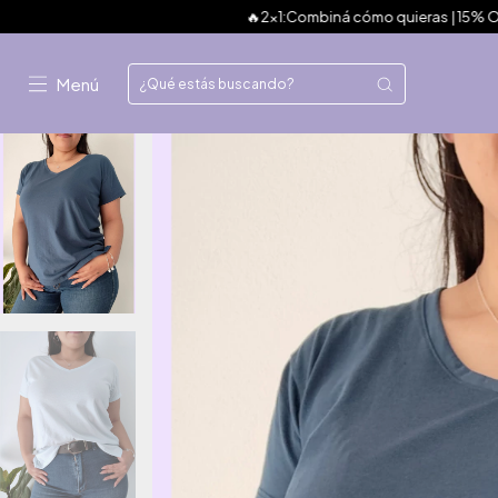
🔥2x1:Combiná cómo quieras | 15% OFF con transfer
Menú