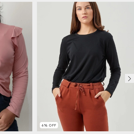
6
%
OFF