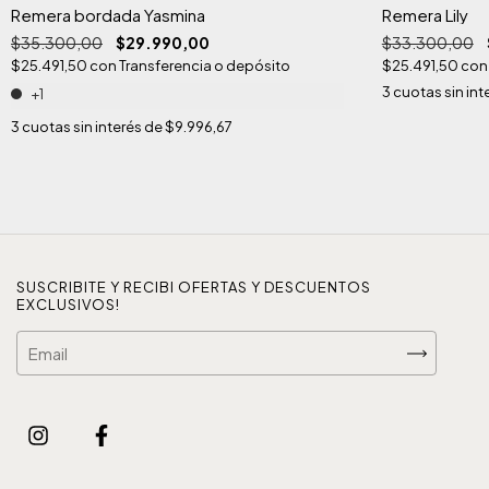
Remera bordada Yasmina
Remera Lily
$35.300,00
$29.990,00
$33.300,00
$25.491,50
con
Transferencia o depósito
$25.491,50
con
3
cuotas sin int
+1
3
cuotas sin interés de
$9.996,67
SUSCRIBITE Y RECIBI OFERTAS Y DESCUENTOS
EXCLUSIVOS!