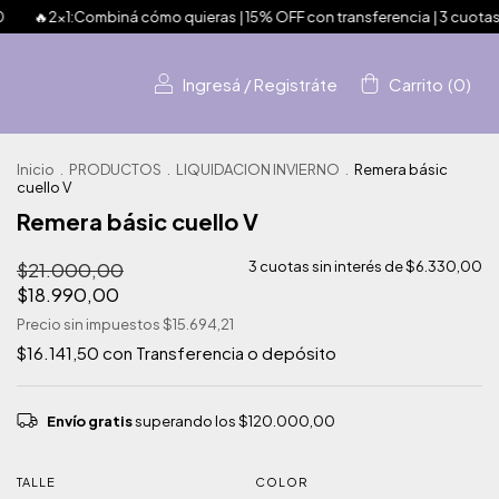
biná cómo quieras | 15% OFF con transferencia | 3 cuotas sin interés🔥
Ingresá
/
Registráte
Carrito
(
0
)
Inicio
.
PRODUCTOS
.
LIQUIDACION INVIERNO
.
Remera básic
cuello V
Remera básic cuello V
$21.000,00
3
cuotas sin interés de
$6.330,00
$18.990,00
Precio sin impuestos
$15.694,21
$16.141,50
con
Transferencia o depósito
Envío gratis
superando los
$120.000,00
TALLE
COLOR