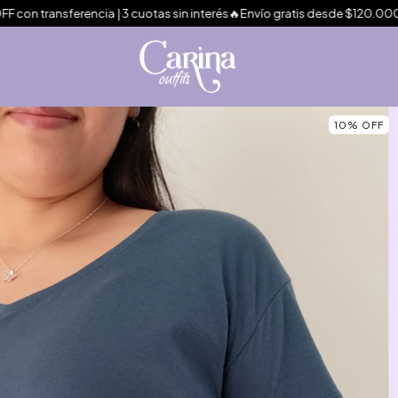
encia | 3 cuotas sin interés🔥Envío gratis desde $120.000
🔥2x1:Com
10
%
OFF