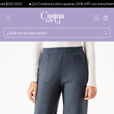
e $120.000
🔥2x1:Combiná cómo quieras | 15% OFF con transferencia |
0