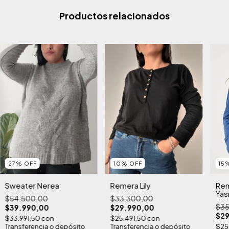
Productos relacionados
15
27
%
OFF
10
%
OFF
Rem
Sweater Nerea
Remera Lily
Yas
$54.500,00
$33.300,00
$35
$39.990,00
$29.990,00
$29
$33.991,50
con
$25.491,50
con
$25
Transferencia o depósito
Transferencia o depósito