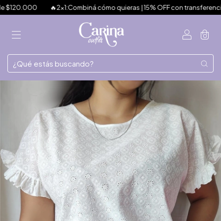
120.000
🔥2x1:Combiná cómo quieras | 15% OFF con transferencia | 3 
0