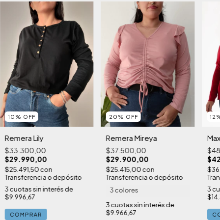
20
%
OFF
10
%
OFF
12
Remera Mireya
Remera Lily
Max
$37.500,00
$33.300,00
$48
$29.900,00
$29.990,00
$42
$25.415,00
con
$25.491,50
con
$36
Transferencia o depósito
Transferencia o depósito
Tran
3
cuotas sin interés de
3
cu
3 colores
$9.996,67
$14
3
cuotas sin interés de
$9.966,67
COMPRAR
C