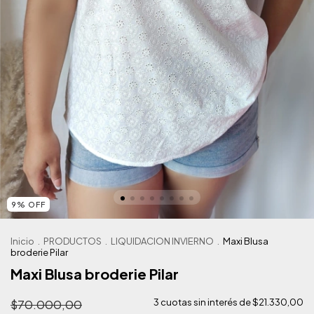
9
%
OFF
Inicio
.
PRODUCTOS
.
LIQUIDACION INVIERNO
.
Maxi Blusa
broderie Pilar
Maxi Blusa broderie Pilar
$70.000,00
3
cuotas sin interés de
$21.330,00