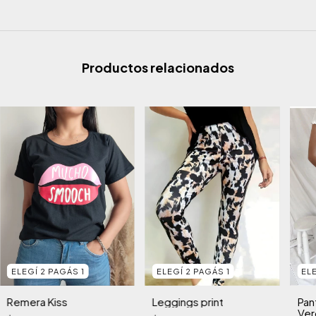
Productos relacionados
ELEGÍ 2 PAGÁS 1
ELEGÍ 2 PAGÁS 1
EL
Remera Kiss
Leggings print
Pan
Ver