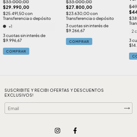
$33.000,00
$33.000,00
$49
$29.990,00
$27.800,00
$4
$25.491,50
con
$23.630,00
con
Transferencia o depósito
Transferencia o depósito
$38
Tran
3
cuotas sin interés de
+1
$9.266,67
2 
3
cuotas sin interés de
$9.996,67
3
cu
COMPRAR
$14
COMPRAR
C
SUSCRIBITE Y RECIBI OFERTAS Y DESCUENTOS
EXCLUSIVOS!