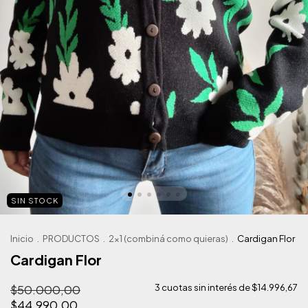
SIN STOCK
Inicio
.
PRODUCTOS
.
2x1 (combiná como quieras)
.
Cardigan Flor
Cardigan Flor
$50.000,00
3
cuotas sin interés de
$14.996,67
$44.990,00