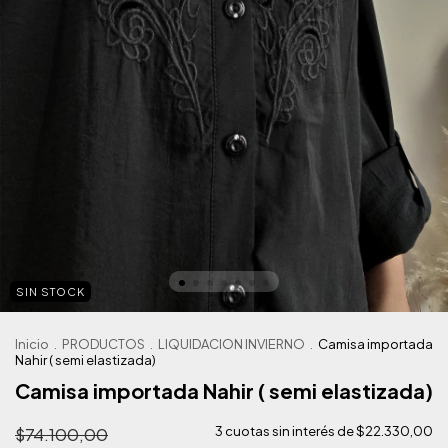
SIN STOCK
Inicio
.
PRODUCTOS
.
LIQUIDACION INVIERNO
.
Camisa importada
Nahir ( semi elastizada)
Camisa importada Nahir ( semi elastizada)
$74.100,00
3
cuotas sin interés de
$22.330,00