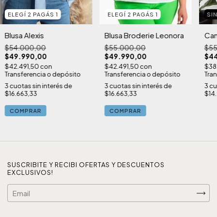
ELEGÍ 2 PAGÁS 1
SI
ELEGÍ 2 PAGÁS 1
Blusa Alexis
Cam
Blusa Broderie Leonora
$54.000,00
$55
$55.000,00
$49.990,00
$44
$49.990,00
$42.491,50
con
$38
$42.491,50
con
Transferencia o depósito
Tran
Transferencia o depósito
3
cuotas sin interés de
3
cu
3
cuotas sin interés de
$16.663,33
$14
$16.663,33
COMPRAR
COMPRAR
SUSCRIBITE Y RECIBI OFERTAS Y DESCUENTOS
EXCLUSIVOS!